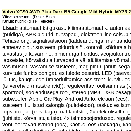
Volvo XC90 AWD Plus Dark B5 Google Mild Hybrid MY23 
Värv:
sinine met. (Denim Blue)
Kütus:
hübriid (diisel / elekter)
Lisad:
automaat käigukast, kliimaautomaatik, automaat
(puldiga), ABS pidurid, turvapadi, elektrooniline seisupi
Tehase orig. signalisatsioon (kaldeanduriga, mahuandurig
ennetav pidurisüsteem, pidurdusjõukontroll, sõiduraja 
tuvastus ja kuvamine, pimenurga hoiatus, veojõukontroll
lapseiste, kõrvalistuja turvapadja väljalülitamise võima
väsimuse tuvastamise süsteem, mägipidur, jahutusega 
kurvitule funktsiooniga), esitulede pesurid, LED (päeva
lülitus, kaugtulede ümberlülitamise assistent, kurvituled
(talverehvid (naastrehvid)), reguleeritav roolisammas (
sportrool, soojendusega rool, stereo (MP3, USB pesag
subwoofer, Apple CarPlay, Android Auto, ekraan (ees),
süsteem, iluliistud salongis (puitdekoor), taskud esiist
topsihoidjad (ees, taga), nahkpolster, 2x elektriliselt 
(juhiiste, kõrvalistuja iste), 4x istmesoojendused, regule
ventileeritavad istmed (ees), käetugi ees (laekaga), käet
seljatugi allaklapitav, Comfort istmed, elektrilised väl