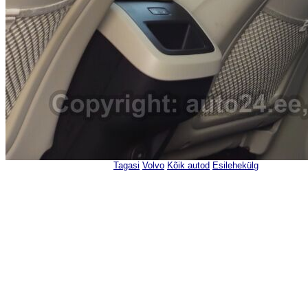
Tagasi
Volvo
Kõik autod
Esilehekülg