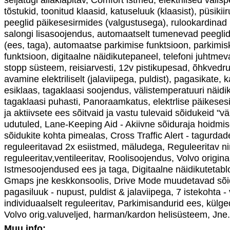
tõstukid, toonitud klaasid, katuseluuk (klaasist), püsiki
peeglid päikesesirmides (valgustusega), rulookardinad
salongi lisasoojendus, automaatselt tumenevad peeglid 
(ees, taga), automaatse parkimise funktsioon, parkim
funktsioon, digitaalne näidikutepaneel, telefoni juhtmev
stopp süsteem, reisiarvesti, 12v pistikupesad, õhkvedrust
avamine elektriliselt (jalaviipega, puldist), pagasikate
esiklaas, tagaklaasi soojendus, välistemperatuuri näidi
tagaklaasi puhasti, Panoraamkatus, elektrlise päikesesi
ja aktiivsete ees sõitvaid ja vastu tulevaid sõidukeid "v
udutuled, Lane-Keeping Aid - Akiivne sõiduraja hoidmise 
sõidukite kohta pimealas, Cross Traffic Alert - tagurdades 
reguleeritavad 2x esiistmed, mäludega, Reguleeritav nimm
reguleeritav,ventileeritav, Roolisoojendus, Volvo orig
Istmesoojendused ees ja taga, Digitaalne näidikutetabl
Gmaps jne keskkonsoolis, Drive Mode muudetavad sõidu
pagasiluuk - nupust, puldist & jalaviipega, 7 istekohta
individuaalselt reguleeritav, Parkimisandurid ees, külg
Volvo orig.valuveljed, harman/kardon helisüsteem, Jne.
Muu info: