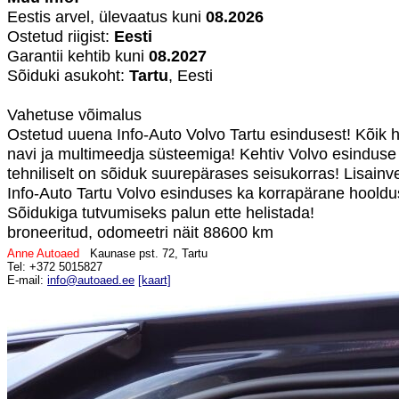
Eestis arvel, ülevaatus kuni
08.2026
Ostetud riigist:
Eesti
Garantii kehtib kuni
08.2027
Sõiduki asukoht:
Tartu
, Eesti
Vahetuse võimalus
Ostetud uuena Info-Auto Volvo Tartu esindusest! Kõik 
navi ja multimeedja süsteemiga! Kehtiv Volvo esinduse
tehniliselt on sõiduk suurepärases seisukorras! Lisainve
Info-Auto Tartu Volvo esinduses ka korrapärane hoold
Sõidukiga tutvumiseks palun ette helistada!
broneeritud, odomeetri näit 88600 km
Anne Autoaed
Kaunase pst. 72, Tartu
Tel: +372 5015827
E-mail:
info@autoaed.ee
[kaart]