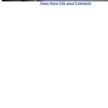
Tagasi
Alpina
Kõik autod
Esilehekülg