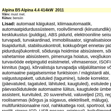
Alpina B5 Alpina 4.4 414kW
2011
Värv:
must met.
Kütus:
bensiin
Lisad:
automaat käigukast, kliimaautomaatik,
automaatpidurdussüsteem, roolivõimendi (kiirustundlik)
kesklukustus (puldiga), ABS pidurid, elektrooniline seis
turvapadi, turvakardinad, immobilisaator, signalisatsioo
lisapidurituli, stabiilsuskontroll, kokkupõrget ennetav p
pidurdusjõukontroll, sõiduraja hoidmise abisüsteem, sõ
vahetamise abisüsteem, pimenurga hoiatus, veojõukontr
turvavööde eelpingutid esiistmetel, vihmasensor, ISOFI
kinnitus (taga), kõrvalistuja turvapadja väljalülitamise v
automaatne paigalseismise funktsioon / mägistardi abi,
valgustuspakett, udutuled (tagumine), tulede korrektor
(päevatuled, tagatuled, lähituled, kaugtuled), esitulede 
päevasõidutulede automaatne lülitus, kaugtulede ümber
assistent, kurvituled, 20 suverehvid, valuveljed (20), re
roolisammas (kõrgus ja sügavus, elektriliselt, mäluga),
multifunktsionaalne rool, nahkkattega rool, sportrool, 
roolilt, stereo (CD, USB pesaga, originaal), helivõimendi