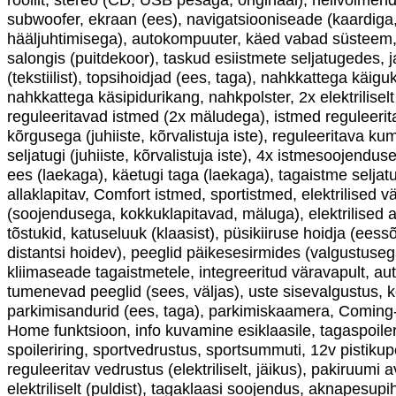
subwoofer, ekraan (ees), navigatsiooniseade (kaardiga
hääljuhtimisega), autokompuuter, käed vabad süsteem, i
salongis (puitdekoor), taskud esiistmete seljatugedes, 
(tekstiilist), topsihoidjad (ees, taga), nahkkattega käig
nahkkattega käsipidurikang, nahkpolster, 2x elektriliselt
reguleeritavad istmed (2x mäludega), istmed reguleerit
kõrgusega (juhiiste, kõrvalistuja iste), reguleeritava k
seljatugi (juhiiste, kõrvalistuja iste), 4x istmesoojendus
ees (laekaga), käetugi taga (laekaga), tagaistme seljat
allaklapitav, Comfort istmed, sportistmed, elektrilised v
(soojendusega, kokkuklapitavad, mäluga), elektrilised
tõstukid, katuseluuk (klaasist), püsikiiruse hoidja (eessõ
distantsi hoidev), peeglid päikesesirmides (valgustusega
kliimaseade tagaistmetele, integreeritud väravapult, au
tumenevad peeglid (sees, väljas), uste sisevalgustus, k
parkimisandurid (ees, taga), parkimiskaamera, Coming
Home funktsioon, info kuvamine esiklaasile, tagaspoiler,
spoileriring, sportvedrustus, sportsummuti, 12v pistiku
reguleeritav vedrustus (elektriliselt, jäikus), pakiruumi
elektriliselt (puldist), tagaklaasi soojendus, aknapesupi