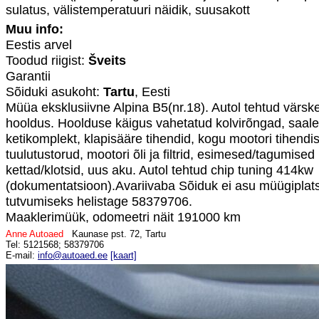
sulatus, välistemperatuuri näidik, suusakott
Muu info:
Eestis arvel
Toodud riigist:
Šveits
Garantii
Sõiduki asukoht:
Tartu
, Eesti
Müüa eksklusiivne Alpina B5(nr.18). Autol tehtud värsk
hooldus. Hoolduse käigus vahetatud kolvirõngad, saale
ketikomplekt, klapisääre tihendid, kogu mootori tihendisa
tuulutustorud, mootori õli ja filtrid, esimesed/tagumised 
kettad/klotsid, uus aku. Autol tehtud chip tuning 414kw
(dokumentatsioon).Avariivaba Sõiduk ei asu müügiplats
tutvumiseks helistage 58379706.
Maaklerimüük, odomeetri näit 191000 km
Anne Autoaed
Kaunase pst. 72, Tartu
Tel: 5121568; 58379706
E-mail:
info@autoaed.ee
[kaart]