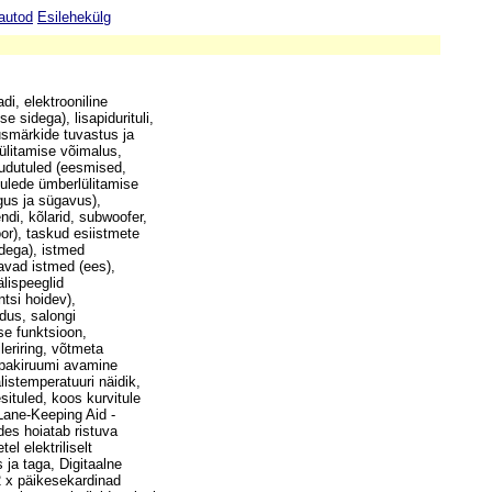
autod
Esilehekülg
i, elektrooniline
 sidega), lisapidurituli,
usmärkide tuvastus ja
lülitamise võimalus,
 udutuled (eesmised,
tulede ümberlülitamise
rgus ja sügavus),
di, kõlarid, subwoofer,
or), taskud esiistmete
udega), istmed
tavad istmed (ees),
älispeeglid
ntsi hoidev),
dus, salongi
se funktsioon,
leriring, võtmeta
, pakiruumi avamine
listemperatuuri näidik,
situled, koos kurvitule
 Lane-Keeping Aid -
des hoiatab ristuva
el elektriliselt
ja taga, Digitaalne
2 x päikesekardinad