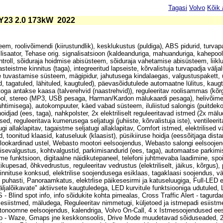
Tagasi
Volvo
Kõik 
Y23 2.0 173kW
2022
, roolivõimendi (kiirustundlik), kesklukustus (puldiga), ABS pidurid, turvapad
lisaator, Tehase orig. signalisatsioon (kaldeanduriga, mahuanduriga, kahepoolse
ntroll, sõiduraja hoidmise abisüsteem, sõiduraja vahetamise abisüsteem, liikl
eistme kinnitus (taga), integreeritud lapseiste, kõrvalistuja turvapadja välja
se tuvastamise süsteem, mägipidur, jahutusega kindalaegas, valgustuspakett,
d, tagatuled, lähituled, kaugtuled), päevasõidutulede automaatne lülitus, kaug
 autoga antakse kaasa (talverehvid (naastrehvid)), reguleeritav roolisammas (kõ
 rool, stereo (MP3, USB pesaga, Harman/Kardon mälukaardi pesaga), helivõimen
uhtimisega), autokompuuter, käed vabad süsteem, iluliistud salongis (puitdeko
oidjad (ees, taga), nahkpolster, 2x elektriliselt reguleeritavad istmed (2x mäl
sed, reguleeritava kumerusega seljatugi (juhiiste, kõrvalistuja iste), ventileeri
i allaklapitav, tagaistme seljatugi allaklapitav, Comfort istmed, elektrilised v
 toonitud klaasid, katuseluuk (klaasist), püsikiiruse hoidja (eessõitjaga dista
ulookardinad ustel, Webasto mootori eelsoojendus, Webasto salongi eelsoojen
isevalgustus, kohtvalgustid, parkimisandurid (ees, taga), automaatse parkimi
 funktsioon, digitaalne näidikutepaneel, telefoni juhtmevaba laadimine, spoi
ikupesad, õhkvedrustus, reguleeritav vedrustus (elektriliselt, jäikus, kõrgus)
akinnituse konksud, elektrilise soojendusega esiklaas, tagaklaasi soojendus, vä
 puhasti, Panoraamkatus, elektrlise päikesesirmi ja katuseluugiga, Full-LED e
väljalõikavate" aktiivsete kaugtuledega, LED kurvitule funktsiooniga udutuled,
- Blind spot info, info sõidukite kohta pimealas, Cross Traffic Alert - tagurda
 2x esiistmed, mäludega, Reguleeritav nimmetugi, küljetoed ja istmepadi esiistmet
autonoomne eelsoojendus, kalendriga, Volvo On-Call, 4 x Istmesoojendused ees 
Auto - Waze, Gmaps jne keskkonsoolis, Drive Mode muudetavad sõiduseaded, 