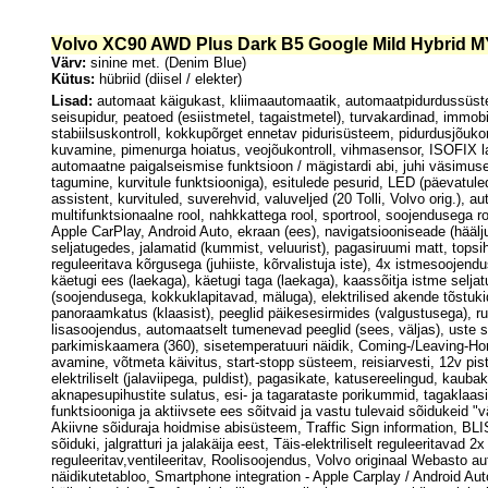
Volvo XC90 AWD Plus Dark B5 Google Mild Hybrid M
Värv:
sinine met. (Denim Blue)
Kütus:
hübriid (diisel / elekter)
Lisad:
automaat käigukast, kliimaautomaatik, automaatpidurdussüsteem
seisupidur, peatoed (esiistmetel, tagaistmetel), turvakardinad, immobi
stabiilsuskontroll, kokkupõrget ennetav pidurisüsteem, pidurdusjõuko
kuvamine, pimenurga hoiatus, veojõukontroll, vihmasensor, ISOFIX last
automaatne paigalseismise funktsioon / mägistardi abi, juhi väsimu
tagumine, kurvitule funktsiooniga), esitulede pesurid, LED (päevatule
assistent, kurvituled, suverehvid, valuveljed (20 Tolli, Volvo orig.),
multifunktsionaalne rool, nahkkattega rool, sportrool, soojendusega
Apple CarPlay, Android Auto, ekraan (ees), navigatsiooniseade (häälj
seljatugedes, jalamatid (kummist, veluurist), pagasiruumi matt, topsih
reguleeritava kõrgusega (juhiiste, kõrvalistuja iste), 4x istmesoojendu
käetugi ees (laekaga), käetugi taga (laekaga), kaassõitja istme seljatug
(soojendusega, kokkuklapitavad, mäluga), elektrilised akende tõstukid,
panoraamkatus (klaasist), peeglid päikesesirmides (valgustusega), r
lisasoojendus, automaatselt tumenevad peeglid (sees, väljas), uste s
parkimiskaamera (360), sisetemperatuuri näidik, Coming-/Leaving-Home
avamine, võtmeta käivitus, start-stopp süsteem, reisiarvesti, 12v pist
elektriliselt (jalaviipega, puldist), pagasikate, katusereelingud, kaub
aknapesupihustite sulatus, esi- ja tagarataste porikummid, tagaklaasi
funktsiooniga ja aktiivsete ees sõitvaid ja vastu tulevaid sõidukeid "
Akiivne sõiduraja hoidmise abisüsteem, Traffic Sign information, BLIS 
sõiduki, jalgratturi ja jalakäija eest, Täis-elektriliselt reguleeritavad
reguleeritav,ventileeritav, Roolisoojendus, Volvo originaal Webasto 
näidikutetabloo, Smartphone integration - Apple Carplay / Android 