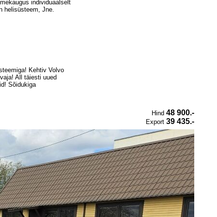
stmekaugus individuaalselt
on helisüsteem, Jne.
üsteemiga! Kehtiv Volvo
aja! All täiesti uued
id! Sõidukiga
48 900.-
Hind
39 435.-
Export