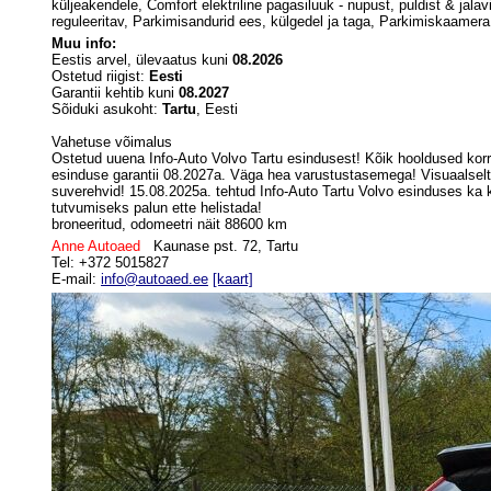
küljeakendele, Comfort elektriline pagasiluuk - nupust, puldist & jala
reguleeritav, Parkimisandurid ees, külgedel ja taga, Parkimiskaamera
Muu info:
Eestis arvel, ülevaatus kuni
08.2026
Ostetud riigist:
Eesti
Garantii kehtib kuni
08.2027
Sõiduki asukoht:
Tartu
, Eesti
Vahetuse võimalus
Ostetud uuena Info-Auto Volvo Tartu esindusest! Kõik hooldused korr
esinduse garantii 08.2027a. Väga hea varustustasemega! Visuaalselt,ku
suverehvid! 15.08.2025a. tehtud Info-Auto Tartu Volvo esinduses ka
tutvumiseks palun ette helistada!
broneeritud, odomeetri näit 88600 km
Anne Autoaed
Kaunase pst. 72, Tartu
Tel: +372 5015827
E-mail:
info@autoaed.ee
[kaart]