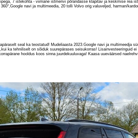
viipega, 7 istekohta - viimane istmerivi põrandasse klapitav ja keskmise rea i
 360°,Google navi ja multimeedia, 20 tolli Volvo orig.valuveljed, harman/kard
apäraselt seal ka teostatud! Mudeliaasta 2023.Google navi ja multimeedja s
i ka tehniliselt on sõiduk suurepärases seisukorras! Lisainvesteeringuid ei v
 korrapärane hooldus koos sinna juurdekuuluvaga! Kaasa uueväärsed naelrehv