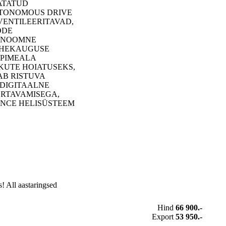
ATATUD
AUTONOMOUS DRIVE
VENTILEERITAVAD,
ODE
TONOOMNE
VAHEKAUGUSE
 PIMEALA
KUTE HOIATUSEKS,
AB RISTUVA
 DIGITAALNE
ORTAVAMISEGA,
MANCE HELISÜSTEEM
! All aastaringsed
Hind
66 900.-
Export
53 950.-