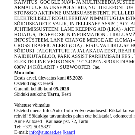
KÄIVITUS, GOOGLE NAVI- JA MULTIMEEDIASÜSTE
ARMATUUR JA UKSEPOLSTRID, NUTITELEFONI JUH
STOP&GO AKTIIVNE UMMIKUASSISTENT, FULL LED
ELEKTRILISELT REGULEERITAV NIMMETUGI JA IS
SÕIDUSEADETE VALIK, INTELLISAFE ASSIST, ACC 
JUHTIMISSÜSTEEM, LANE KEEPING AID (LKA) - A
HOIATUS, TRAFFIC SIGN INFORMATION - LIIKLUSM
INFOSÜSTEEM, LANE CHANGE MERGE AID (LCMA) 
CROSS TRAFFIC ALERT (CTA) - RISTUVA LIIKLUSE
SÕIDUKI, JALGRATTURI JA JALAKÄIJA EEST, REAR
NÄIDIKUTABLOO, PARK ASSIST PARKIMISABI EES
ELEKTRILINE VEOKONKS, 19" 7-OPEN-SPOKE DIAM
600W 14 KÕLARIT + SUBWOOFER, Jne.
Muu info:
Eestis arvel, ülevaatus kuni
05.2028
Ostetud riigist:
Eesti
Garantii kehtib kuni
05.2028
Sõiduki asukoht:
Tartu
, Eesti
Vahetuse võimalus
Ostetud uuena Info-Auto Tartu Volvo esindusest! Rikkaliku var
rehvid! Sõidukiga tutvumiseks palun ette helistada!, odomeetri
Anne Autoaed
Kaunase pst. 72, Tartu
Tel: +372 5015827
E-mail:
info@autoaed.ee
[kaart]