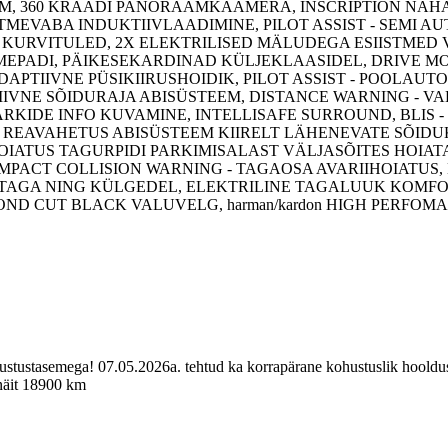
EM, 360 KRAADI PANORAAMKAAMERA, INSCRIPTION NAH
TMEVABA INDUKTIIVLAADIMINE, PILOT ASSIST - SEMI 
 KURVITULED, 2X ELEKTRILISED MÄLUDEGA ESIISTMED 
TMEPADI, PÄIKESEKARDINAD KÜLJEKLAASIDEL, DRIVE M
ADAPTIIVNE PÜSIKIIRUSHOIDIK, PILOT ASSIST - POOLAU
KTIIVNE SÕIDURAJA ABISÜSTEEM, DISTANCE WARNING - 
ÄRKIDE INFO KUVAMINE, INTELLISAFE SURROUND, BLIS -
- REAVAHETUS ABISÜSTEEM KIIRELT LÄHENEVATE SÕIDU
 HOIATUS TAGURPIDI PARKIMISALAST VÄLJASÕITES HOIAT
 IMPACT COLLISION WARNING - TAGAOSA AVARIIHOIATUS,
-, TAGA NING KÜLGEDEL, ELEKTRILINE TAGALUUK KOMF
OND CUT BLACK VALUVELG, harman/kardon HIGH PERFO
ustustasemega! 07.05.2026a. tehtud ka korrapärane kohustuslik hooldus
 näit 18900 km