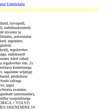
utod
Esilehekülg
durid, turvapadi,
, stabiilsuskontroll,
de tuvastus ja
 võimalus, automaatne
ised, tagumine,
ugtulede
hvid), reguleeritav
saga, mälukaardi
puuter, käed vabad
a reguleeritav iste, 2x
uleeritava kumerusega
av, tagaistme seljatugi
laasid, püsikiiruse
ebasto salongi
es, taga),
 võtmeta avamine,
pagasikate (automaatne),
trilise soojendusega
KALENDRIGA + VOLVO
A SISENEMINE JA