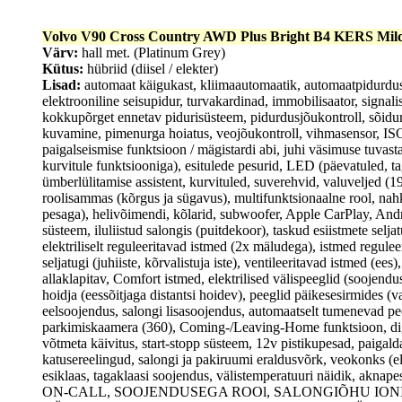
Volvo V90 Cross Country AWD Plus Bright B4 KERS Mil
Värv:
hall met. (Platinum Grey)
Kütus:
hübriid (diisel / elekter)
Lisad:
automaat käigukast, kliimaautomaatik, automaatpidurduss
elektrooniline seisupidur, turvakardinad, immobilisaator, signali
kokkupõrget ennetav pidurisüsteem, pidurdusjõukontroll, sõidur
kuvamine, pimenurga hoiatus, veojõukontroll, vihmasensor, ISOF
paigalseismise funktsioon / mägistardi abi, juhi väsimuse tuvas
kurvitule funktsiooniga), esitulede pesurid, LED (päevatuled, ta
ümberlülitamise assistent, kurvituled, suverehvid, valuveljed (1
roolisammas (kõrgus ja sügavus), multifunktsionaalne rool, na
pesaga), helivõimendi, kõlarid, subwoofer, Apple CarPlay, And
süsteem, iluliistud salongis (puitdekoor), taskud esiistmete seljat
elektriliselt reguleeritavad istmed (2x mäludega), istmed regule
seljatugi (juhiiste, kõrvalistuja iste), ventileeritavad istmed (ees
allaklapitav, Comfort istmed, elektrilised välispeeglid (soojendu
hoidja (eessõitjaga distantsi hoidev), peeglid päikesesirmides 
eelsoojendus, salongi lisasoojendus, automaatselt tumenevad peeg
parkimiskaamera (360), Coming-/Leaving-Home funktsioon, digit
võtmeta käivitus, start-stopp süsteem, 12v pistikupesad, paigalda
katusereelingud, salongi ja pakiruumi eraldusvõrk, veokonks (el
esiklaas, tagaklaasi soojendus, välistemperatuuri näidik,
ON-CALL, SOOJENDUSEGA ROOl, SALONGIÕHU ION