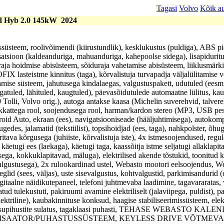
Tagasi
Volvo
Kõik a
d Hyb 2.0 145kW
2024
üsteem, roolivõimendi (kiirustundlik), kesklukustus (puldiga), ABS pi
satsioon (kaldeanduriga, mahuanduriga, kahepoolse sidega), lisapidurituli
aja hoidmise abisüsteem, sõiduraja vahetamise abisüsteem, liiklusmärki
IX lasteistme kinnitus (taga), kõrvalistuja turvapadja väljalülitamise
tamise süsteem, jahutusega kindalaegas, valgustuspakett, udutuled (eesm
gatuled, lähituled, kaugtuled), päevasõidutulede automaatne lülitus, ka
9 Tolli, Volvo orig.), autoga antakse kaasa (Michelin suverehvid, talvere
hkkattega rool, soojendusega rool, harman/kardon stereo (MP3, USB pe
roid Auto, ekraan (ees), navigatsiooniseade (hääljuhtimisega), autokom
ugedes, jalamatid (tekstiilist), topsihoidjad (ees, taga), nahkpolster, õhug
eritava kõrgusega (juhiiste, kõrvalistuja iste), 4x istmesoojendused, reg
), käetugi ees (laekaga), käetugi taga, kaassõitja istme seljatugi allaklapit
sega, kokkuklapitavad, mäluga), elektrilised akende tõstukid, toonitud k
(valgustusega), 2x rulookardinad ustel, Webasto mootori eelsoojendus, W
lid (sees, väljas), uste sisevalgustus, kohtvalgustid, parkimisandurid (e
aalne näidikutepaneel, telefoni juhtmevaba laadimine, tagavararatas,
tud tulekustuti, pakiruumi avamine elektriliselt (jalaviipega, puldist), 
ektriline), kaubakinnituse konksud, haagise stabiliseerimissüsteem, elek
 aknapesupihustite sulatus, tagaklaasi puhasti, TEHASE WEBASTO 
ISAATOR/PUHASTUSSÜSTEEM, KEYLESS DRIVE VÕTMEVAB