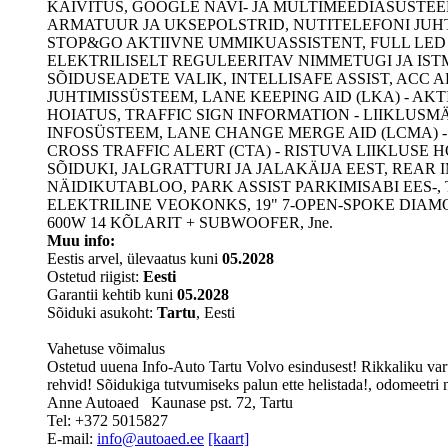
KÄIVITUS, GOOGLE NAVI- JA MULTIMEEDIASÜSTE
ARMATUUR JA UKSEPOLSTRID, NUTITELEFONI JUH
STOP&GO AKTIIVNE UMMIKUASSISTENT, FULL LED
ELEKTRILISELT REGULEERITAV NIMMETUGI JA IS
SÕIDUSEADETE VALIK, INTELLISAFE ASSIST, ACC 
JUHTIMISSÜSTEEM, LANE KEEPING AID (LKA) - A
HOIATUS, TRAFFIC SIGN INFORMATION - LIIKLUSM
INFOSÜSTEEM, LANE CHANGE MERGE AID (LCMA) 
CROSS TRAFFIC ALERT (CTA) - RISTUVA LIIKLUSE
SÕIDUKI, JALGRATTURI JA JALAKÄIJA EEST, REAR
NÄIDIKUTABLOO, PARK ASSIST PARKIMISABI EES
ELEKTRILINE VEOKONKS, 19" 7-OPEN-SPOKE DIAM
600W 14 KÕLARIT + SUBWOOFER, Jne.
Muu info:
Eestis arvel, ülevaatus kuni
05.2028
Ostetud riigist:
Eesti
Garantii kehtib kuni
05.2028
Sõiduki asukoht:
Tartu
, Eesti
Vahetuse võimalus
Ostetud uuena Info-Auto Tartu Volvo esindusest! Rikkaliku var
rehvid! Sõidukiga tutvumiseks palun ette helistada!, odomeetri
Anne Autoaed
Kaunase pst. 72, Tartu
Tel: +372 5015827
E-mail:
info@autoaed.ee
[kaart]