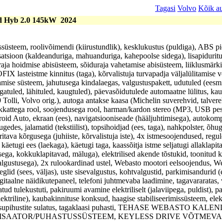
Tagasi
Volvo
Kõik a
d Hyb 2.0 145kW
2024
üsteem, roolivõimendi (kiirustundlik), kesklukustus (puldiga), ABS pi
satsioon (kaldeanduriga, mahuanduriga, kahepoolse sidega), lisapidurituli
aja hoidmise abisüsteem, sõiduraja vahetamise abisüsteem, liiklusmärki
IX lasteistme kinnitus (taga), kõrvalistuja turvapadja väljalülitamise
tamise süsteem, jahutusega kindalaegas, valgustuspakett, udutuled (eesm
gatuled, lähituled, kaugtuled), päevasõidutulede automaatne lülitus, ka
9 Tolli, Volvo orig.), autoga antakse kaasa (Michelin suverehvid, talvere
hkkattega rool, soojendusega rool, harman/kardon stereo (MP3, USB pe
roid Auto, ekraan (ees), navigatsiooniseade (hääljuhtimisega), autokom
ugedes, jalamatid (tekstiilist), topsihoidjad (ees, taga), nahkpolster, õhug
eritava kõrgusega (juhiiste, kõrvalistuja iste), 4x istmesoojendused, reg
), käetugi ees (laekaga), käetugi taga, kaassõitja istme seljatugi allaklapit
sega, kokkuklapitavad, mäluga), elektrilised akende tõstukid, toonitud k
(valgustusega), 2x rulookardinad ustel, Webasto mootori eelsoojendus, W
lid (sees, väljas), uste sisevalgustus, kohtvalgustid, parkimisandurid (e
aalne näidikutepaneel, telefoni juhtmevaba laadimine, tagavararatas,
tud tulekustuti, pakiruumi avamine elektriliselt (jalaviipega, puldist), 
ektriline), kaubakinnituse konksud, haagise stabiliseerimissüsteem, elek
 aknapesupihustite sulatus, tagaklaasi puhasti, TEHASE WEBASTO 
ISAATOR/PUHASTUSSÜSTEEM, KEYLESS DRIVE VÕTMEVAB