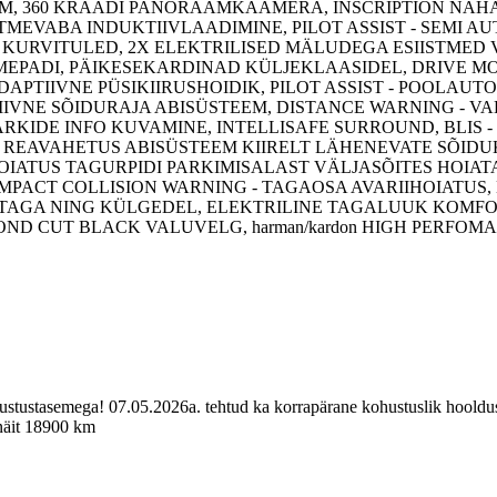
EM, 360 KRAADI PANORAAMKAAMERA, INSCRIPTION NAH
TMEVABA INDUKTIIVLAADIMINE, PILOT ASSIST - SEMI 
 KURVITULED, 2X ELEKTRILISED MÄLUDEGA ESIISTMED 
TMEPADI, PÄIKESEKARDINAD KÜLJEKLAASIDEL, DRIVE M
ADAPTIIVNE PÜSIKIIRUSHOIDIK, PILOT ASSIST - POOLAU
KTIIVNE SÕIDURAJA ABISÜSTEEM, DISTANCE WARNING - 
ÄRKIDE INFO KUVAMINE, INTELLISAFE SURROUND, BLIS -
- REAVAHETUS ABISÜSTEEM KIIRELT LÄHENEVATE SÕIDU
 HOIATUS TAGURPIDI PARKIMISALAST VÄLJASÕITES HOIAT
 IMPACT COLLISION WARNING - TAGAOSA AVARIIHOIATUS,
-, TAGA NING KÜLGEDEL, ELEKTRILINE TAGALUUK KOMF
OND CUT BLACK VALUVELG, harman/kardon HIGH PERFO
ustustasemega! 07.05.2026a. tehtud ka korrapärane kohustuslik hooldus
 näit 18900 km