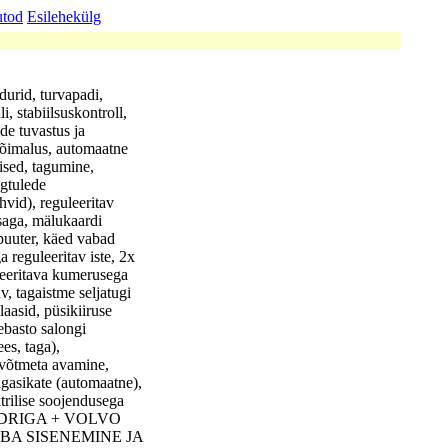
utod
Esilehekülg
durid, turvapadi,
, stabiilsuskontroll,
de tuvastus ja
 võimalus, automaatne
ised, tagumine,
ugtulede
hvid), reguleeritav
saga, mälukaardi
puuter, käed vabad
a reguleeritav iste, 2x
uleeritava kumerusega
av, tagaistme seljatugi
laasid, püsikiiruse
ebasto salongi
es, taga),
 võtmeta avamine,
pagasikate (automaatne),
trilise soojendusega
KALENDRIGA + VOLVO
A SISENEMINE JA