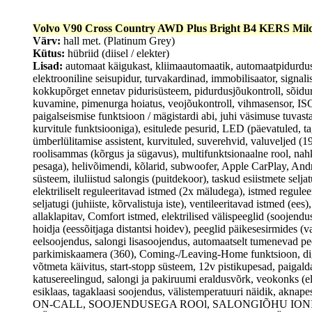
Volvo V90 Cross Country AWD Plus Bright B4 KERS Mil
Värv:
hall met. (Platinum Grey)
Kütus:
hübriid (diisel / elekter)
Lisad:
automaat käigukast, kliimaautomaatik, automaatpidurduss
elektrooniline seisupidur, turvakardinad, immobilisaator, signali
kokkupõrget ennetav pidurisüsteem, pidurdusjõukontroll, sõidur
kuvamine, pimenurga hoiatus, veojõukontroll, vihmasensor, ISOF
paigalseismise funktsioon / mägistardi abi, juhi väsimuse tuvas
kurvitule funktsiooniga), esitulede pesurid, LED (päevatuled, ta
ümberlülitamise assistent, kurvituled, suverehvid, valuveljed (1
roolisammas (kõrgus ja sügavus), multifunktsionaalne rool, na
pesaga), helivõimendi, kõlarid, subwoofer, Apple CarPlay, And
süsteem, iluliistud salongis (puitdekoor), taskud esiistmete seljat
elektriliselt reguleeritavad istmed (2x mäludega), istmed regule
seljatugi (juhiiste, kõrvalistuja iste), ventileeritavad istmed (ees
allaklapitav, Comfort istmed, elektrilised välispeeglid (soojendu
hoidja (eessõitjaga distantsi hoidev), peeglid päikesesirmides 
eelsoojendus, salongi lisasoojendus, automaatselt tumenevad peeg
parkimiskaamera (360), Coming-/Leaving-Home funktsioon, digit
võtmeta käivitus, start-stopp süsteem, 12v pistikupesad, paigalda
katusereelingud, salongi ja pakiruumi eraldusvõrk, veokonks (el
esiklaas, tagaklaasi soojendus, välistemperatuuri näidik,
ON-CALL, SOOJENDUSEGA ROOl, SALONGIÕHU ION