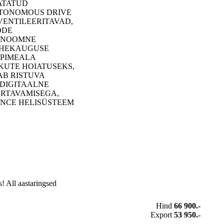
ATATUD
AUTONOMOUS DRIVE
VENTILEERITAVAD,
ODE
TONOOMNE
VAHEKAUGUSE
 PIMEALA
KUTE HOIATUSEKS,
AB RISTUVA
 DIGITAALNE
ORTAVAMISEGA,
MANCE HELISÜSTEEM
! All aastaringsed
Hind
66 900.-
Export
53 950.-